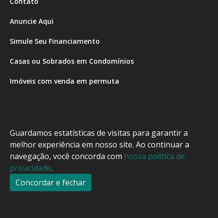
Contato
Anuncie Aqui
Simule Seu Financiamento
Casas ou Sobrados em Condomínios
Imóveis com venda em permuta
Imóveis com Vista para o Mar
Apartamentos em Andar Alto
Guardamos estatísticas de visitas para garantir a
Casa com piscina
melhor experiência em nosso site. Ao continuar a
navegação, você concorda com
nossa política de
Apartamento com piscina
privacidade
.
Condomínio fechado
Concordar e fechar
2
Fale conosco
Enviar Mensagem
Site feito por Coruja Sistemas