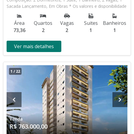
Sacada Lançamento, Em Obras * Os valores e disponibilidade
podem ser alterados sem prévio aviso. Favor verificar
entrando em contato com nossa equipe
Área
Quartos
Vagas
Suites
Banheiros
73,36
2
2
1
1
Ver mais detalhes
1
/
22
Venda
R$ 763.000,00