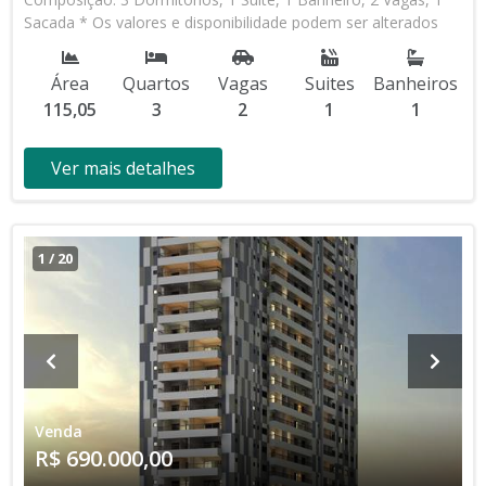
Sacada * Os valores e disponibilidade podem ser alterados
sem prévio aviso. Favor verificar entrando em contato com
nossa equipe
Área
Quartos
Vagas
Suites
Banheiros
115,05
3
2
1
1
Ver mais detalhes
1
/
20
Venda
R$ 690.000,00