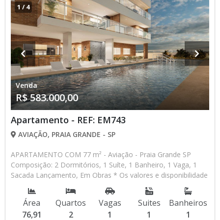
1
/
4
Venda
R$ 583.000,00
Apartamento - REF: EM743
AVIAÇÃO, PRAIA GRANDE - SP
APARTAMENTO COM 77 m² - Aviação - Praia Grande SP
Composição: 2 Dormitórios, 1 Suíte, 1 Banheiro, 1 Vaga, 1
Sacada Lançamento, Em Obras * Os valores e disponibilidade
podem ser alterados sem prévio aviso. Favor verificar
entrando em contato com nossa equipe
Área
Quartos
Vagas
Suites
Banheiros
76,91
2
1
1
1