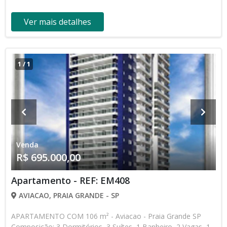
contato com nossa equipe
Ver mais detalhes
1
/
1
Venda
R$ 695.000,00
Apartamento - REF: EM408
AVIACAO, PRAIA GRANDE - SP
APARTAMENTO COM 106 m² - Aviacao - Praia Grande SP
Composição: 3 Dormitórios, 3 Suítes, 1 Banheiro, 2 Vagas, 1