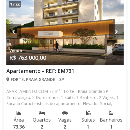
1
/
22
Venda
R$ 763.000,00
Apartamento - REF: EM731
FORTE, PRAIA GRANDE - SP
APARTAMENTO COM 73 m² - Forte - Praia Grande SP
Composição: 2 Dormitórios, 1 Suíte, 1 Banheiro, 2 Vagas, 1
Sacada Características do apartamento: Elevador Social,
Piscina, Salão de Jogos, Salão de Festas, Espaço Kids, Espaço
Gourmet, Academia, Churrasqueira Lançamento, Em Obras *
Área
Quartos
Vagas
Suites
Banheiros
Os valores e disponibilidade podem ser alterados sem prévio
73,36
2
2
1
1
aviso. Favor verificar entrando em contato com nossa equipe