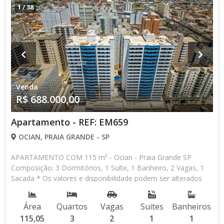
1
/
38
Venda
R$ 688.000,00
Apartamento - REF: EM659
OCIAN, PRAIA GRANDE - SP
APARTAMENTO COM 115 m² - Ocian - Praia Grande SP
Composição: 3 Dormitórios, 1 Suíte, 1 Banheiro, 2 Vagas, 1
Sacada * Os valores e disponibilidade podem ser alterados
sem prévio aviso. Favor verificar entrando em contato com
nossa equipe
Área
Quartos
Vagas
Suites
Banheiros
115,05
3
2
1
1