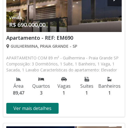
Venda
R$ 690.000,00
Apartamento - REF: EM690
GUILHERMINA, PRAIA GRANDE - SP
APARTAMENTO COM 89 m² - Guilhermina - Praia Grande SP
Composição: 3 Dormitórios, 1 Suíte, 1 Banheiro, 1 Vaga, 1
Sacada, 1 Lavabo Características do apartamento: Elevador
Social, Elevador de Serviço, Interfone, Gás Encanado, Piscina,
Salão de Jogos, Salão de Festas, Espaço Kids, Academia,
Área
Quartos
Vagas
Suites
Banheiros
Churrasqueira Lançamento, Pronto para Morar * Os valores e
89,47
3
1
1
1
disponibilidade podem ser alterados sem prévio aviso. Favor
verificar entrando em contato com nossa equipe
Ver mais detalhes