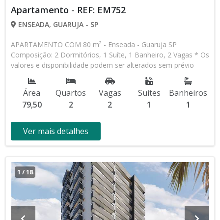
Apartamento - REF: EM752
ENSEADA, GUARUJA - SP
APARTAMENTO COM 80 m² - Enseada - Guaruja SP
Composição: 2 Dormitórios, 1 Suíte, 1 Banheiro, 2 Vagas * Os
valores e disponibilidade podem ser alterados sem prévio
aviso. Favor verificar entrando em contato com nossa equipe
Área
Quartos
Vagas
Suites
Banheiros
79,50
2
2
1
1
Ver mais detalhes
1
/
18