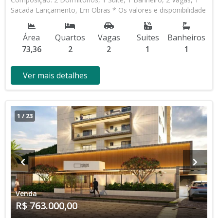
Sacada Lançamento, Em Obras * Os valores e disponibilidade
podem ser alterados sem prévio aviso. Favor verificar
entrando em contato com nossa equipe
Área
Quartos
Vagas
Suites
Banheiros
73,36
2
2
1
1
Ver mais detalhes
1
/
23
Venda
R$ 763.000,00