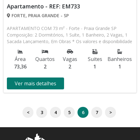
Apartamento - REF: EM733
FORTE, PRAIA GRANDE - SP
APARTAMENTO COM 73 m² - Forte - Praia Grande SP
Composição: 2 Dormitórios, 1 Suíte, 1 Banheiro, 2 Vagas, 1
Sacada Lançamento, Em Obras * Os valores e disponibilidade
podem ser alterados sem prévio aviso. Favor verificar
entrando em contato com nossa equipe
Área
Quartos
Vagas
Suites
Banheiros
73,36
2
2
1
1
Ver mais detalhes
<
3
4
5
6
7
>