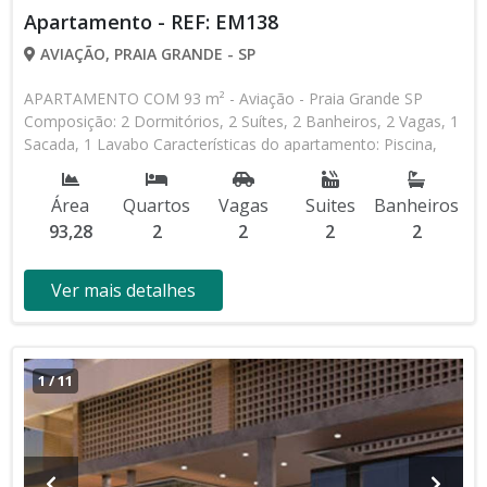
Apartamento - REF: EM138
AVIAÇÃO, PRAIA GRANDE - SP
APARTAMENTO COM 93 m² - Aviação - Praia Grande SP
Composição: 2 Dormitórios, 2 Suítes, 2 Banheiros, 2 Vagas, 1
Sacada, 1 Lavabo Características do apartamento: Piscina,
Piscina Infantil, Salão de Jogos, Salão de Festas, Espaço Kids,
Espaço Gourmet, Academia Lançamento, Em Obras * Os
Área
Quartos
Vagas
Suites
Banheiros
valores e disponibilidade podem ser alterados sem prévio
93,28
2
2
2
2
aviso. Favor verificar entrando em contato com nossa equipe
Ver mais detalhes
1
/
11