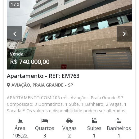
1
/
2
Venda
R$ 740.000,00
Apartamento - REF: EM763
AVIAÇÃO, PRAIA GRANDE - SP
APARTAMENTO COM 105 m² - Aviação - Praia Grande SP
Composição: 3 Dormitórios, 1 Suíte, 1 Banheiro, 2 Vagas, 1
Sacada * Os valores e disponibilidade podem ser alterados
sem prévio aviso. Favor verificar entrando em contato com
nossa equipe
Área
Quartos
Vagas
Suites
Banheiros
105,22
3
2
1
1