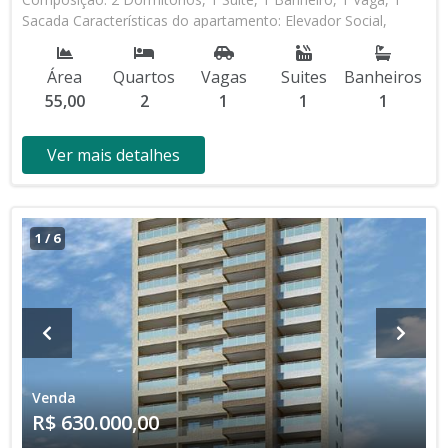
Sacada Características do apartamento: Elevador Social,
Elevador de Serviço, Portaria 24h, Piscina, Piscina Infantil,
Salão de Jogos, Salão de Festas, Academia * Os valores e
Área
Quartos
Vagas
Suites
Banheiros
disponibilidade podem ser alterados sem prévio aviso. Favor
55,00
2
1
1
1
verificar entrando em contato com nossa equipe
Ver mais detalhes
1
/
6
Venda
R$ 630.000,00