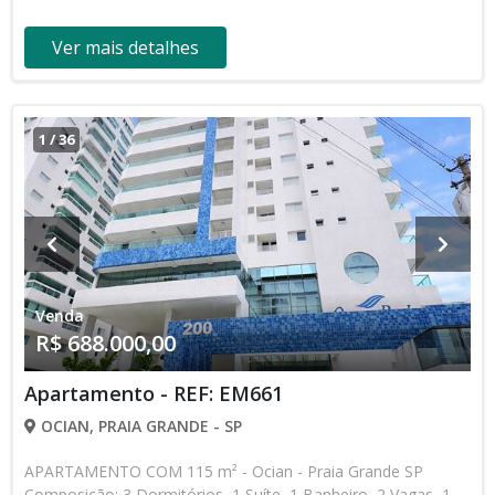
Ver mais detalhes
1
/
36
Venda
R$ 688.000,00
Apartamento - REF: EM661
OCIAN, PRAIA GRANDE - SP
APARTAMENTO COM 115 m² - Ocian - Praia Grande SP
Composição: 3 Dormitórios, 1 Suíte, 1 Banheiro, 2 Vagas, 1