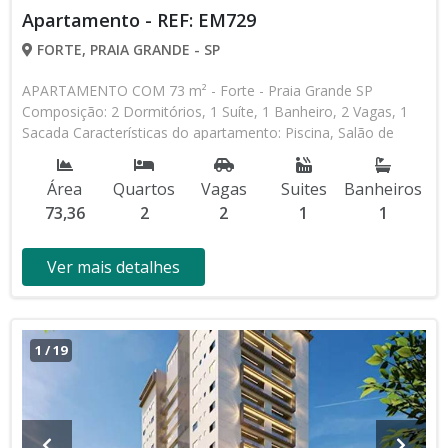
Apartamento - REF: EM729
FORTE, PRAIA GRANDE - SP
APARTAMENTO COM 73 m² - Forte - Praia Grande SP
Composição: 2 Dormitórios, 1 Suíte, 1 Banheiro, 2 Vagas, 1
Sacada Características do apartamento: Piscina, Salão de
Festas, Espaço Kids, Espaço Gourmet, Academia,
Churrasqueira Lançamento, Em Obras * Os valores e
Área
Quartos
Vagas
Suites
Banheiros
disponibilidade podem ser alterados sem prévio aviso. Favor
73,36
2
2
1
1
verificar entrando em contato com nossa equipe
Ver mais detalhes
1
/
19