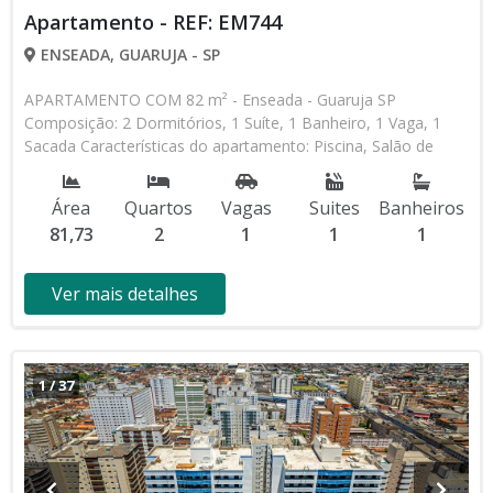
Apartamento - REF: EM744
ENSEADA, GUARUJA - SP
APARTAMENTO COM 82 m² - Enseada - Guaruja SP
Composição: 2 Dormitórios, 1 Suíte, 1 Banheiro, 1 Vaga, 1
Sacada Características do apartamento: Piscina, Salão de
Jogos, Salão de Festas, Espaço Kids, Espaço Gourmet,
Churrasqueira * Os valores e disponibilidade podem ser
Área
Quartos
Vagas
Suites
Banheiros
alterados sem prévio aviso. Favor verificar entrando em
81,73
2
1
1
1
contato com nossa equipe
Ver mais detalhes
1
/
37