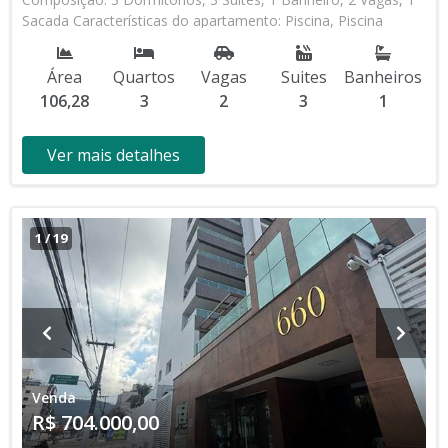
Sacada Características do apartamento: Piscina, Piscina
Infantil, Sauna, Salão de Jogos, Salão de Festas, Quadra,
Espaço Kids, Espaço Gourmet, Cinema, Academia * Os
Área
Quartos
Vagas
Suites
Banheiros
valores e disponibilidade podem ser alterados sem prévio
106,28
3
2
3
1
aviso. Favor verificar entrando em contato com nossa equipe
Ver mais detalhes
1
/
19
Venda
R$ 704.000,00