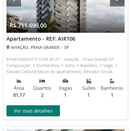
Venda
R$ 711.699,00
Apartamento - REF: AIR106
AVIAÇÃO, PRAIA GRANDE - SP
APARTAMENTO COM 81 m² - Aviação - Praia Grande SP
Composição: 2 Dormitórios, 1 Suíte, 1 Banheiro, 1 Vaga, 1
Sacada Características do apartamento: Elevador Social,
Elevador de Serviço, Acessibilidade, Home Box, Piscina,
Sauna, Salão de Jogos, Salão de Festas, Espaço Kids, Espaço
Área
Quartos
Vagas
Suites
Banheiros
Gourmet, Academia, Churrasqueira Aceita Financiamento
81,17
2
1
1
1
Direto com a Construtora Lançamento, Em Obras Entrada de
R$ 106.755,00 132 Parcelas Mensais de R$ 3.774,16 R$
106.755,00 Entrega das Chaves R$ 711.699,00 valor Total *
Ver mais detalhes
Os valores e disponibilidade podem ser alterados sem prévio
aviso. Favor verificar entrando em contato com nossa equipe