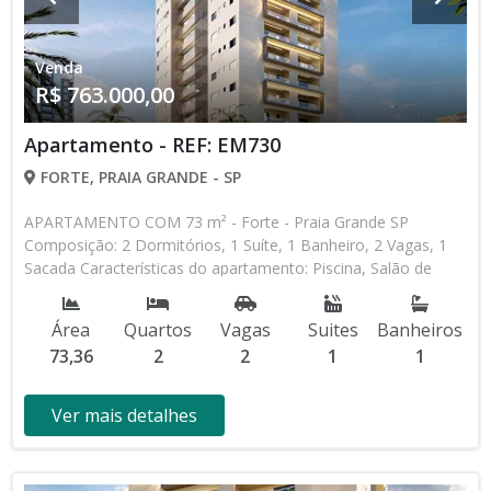
Venda
R$ 763.000,00
Apartamento - REF: EM730
FORTE, PRAIA GRANDE - SP
APARTAMENTO COM 73 m² - Forte - Praia Grande SP
Composição: 2 Dormitórios, 1 Suíte, 1 Banheiro, 2 Vagas, 1
Sacada Características do apartamento: Piscina, Salão de
Jogos, Salão de Festas, Espaço Kids, Academia Lançamento,
Em Obras * Os valores e disponibilidade podem ser alterados
Área
Quartos
Vagas
Suites
Banheiros
sem prévio aviso. Favor verificar entrando em contato com
73,36
2
2
1
1
nossa equipe
Ver mais detalhes