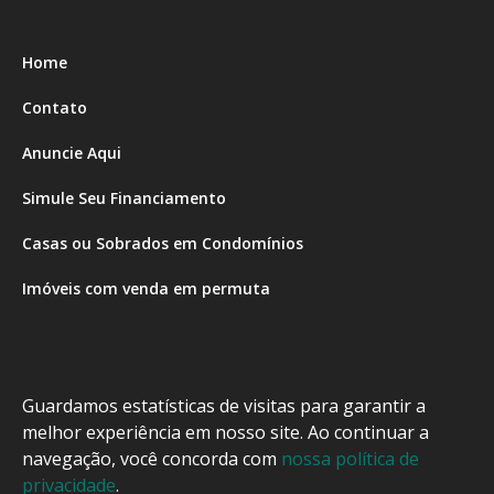
Home
Contato
Anuncie Aqui
Simule Seu Financiamento
Casas ou Sobrados em Condomínios
Imóveis com venda em permuta
Imóveis com Vista para o Mar
Apartamentos em Andar Alto
Guardamos estatísticas de visitas para garantir a
Casa com piscina
melhor experiência em nosso site. Ao continuar a
navegação, você concorda com
nossa política de
Apartamento com piscina
privacidade
.